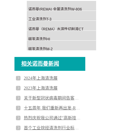
诺而曼(REMA) 金属清洗剂W-806
工业清洗剂T-3
诺而曼（REMA）水溶性切削液CT
碳氢清洗剂HI
碳氢清洗剂M-2
相关诺而曼新闻
2024年上海清洗展
2023年上海清洗展
关于新型冠状病毒期间告客户书
十五周年 我们重新再出发-REMA2020年新春年会回顾
热烈庆祝我公司通过“高新技术企业”认定
首个工业烷烃清洗剂行业标准上线 碳氢清洗剂拟加入VOCs豁免清单