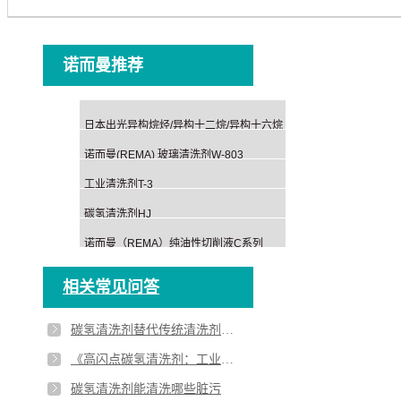
诺而曼推荐
日本出光异构烷烃/异构十二烷/异构十六烷
诺而曼(REMA) 玻璃清洗剂W-803
工业清洗剂T-3
碳氢清洗剂HJ
诺而曼（REMA）纯油性切削液C系列
相关常见问答
碳氢清洗剂替代传统清洗剂的趋势
《高闪点碳氢清洗剂：工业清洁的专业之选》
碳氢清洗剂能清洗哪些脏污