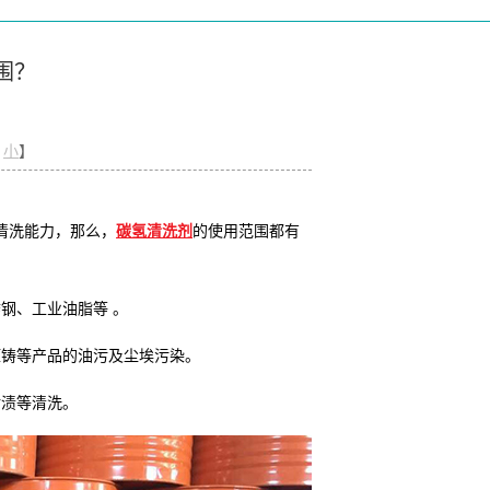
围？
小
】
清洗能力，那么，
碳氢清洗剂
的使用范围都有
钢、工业油脂等 。
压铸等产品的油污及尘埃污染。
污渍等清洗。