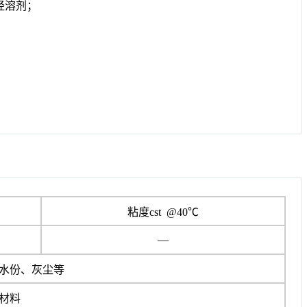
烃溶剂；
粘度cst @40℃
—
水份、灰尘等
材料