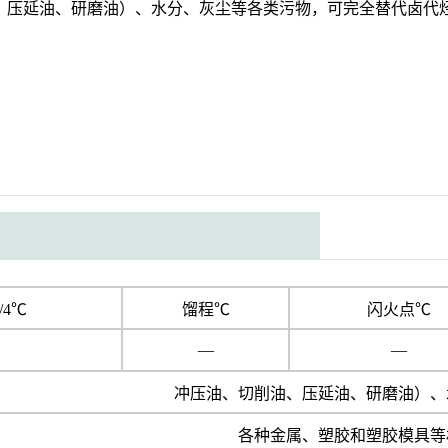
、压延油、研磨油）、水分、灰尘等各类污物，可完全替代卤代
/4℃
馏程℃
闪火点℃
—
—
冲压油、切削油、压延油、研磨油）、
各种金属、塑胶和塑胶模具等