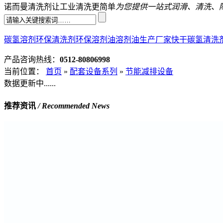
诺而曼清洗剂让工业清洗更简单
为您提供一站式润滑、清洗、
碳氢溶剂
环保清洗剂
环保溶剂油
溶剂油生产厂家
快干碳氢清洗
产品咨询热线：
0512-80806998
当前位置：
首页
»
配套设备系列
»
节能减排设备
数据更新中......
推荐资讯
/ Recommended News